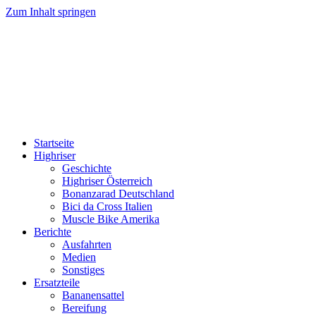
Zum Inhalt springen
HIGHRISER
Highriser / Bonanzarad / Bici da Cross / Muscle Bike
Startseite
Highriser
Geschichte
Highriser Österreich
Bonanzarad Deutschland
Bici da Cross Italien
Muscle Bike Amerika
Berichte
Ausfahrten
Medien
Sonstiges
Ersatzteile
Bananensattel
Bereifung