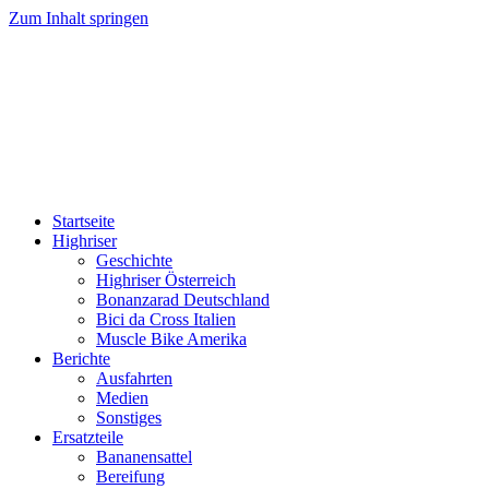
Zum Inhalt springen
HIGHRISER
Highriser / Bonanzarad / Bici da Cross / Muscle Bike
Startseite
Highriser
Geschichte
Highriser Österreich
Bonanzarad Deutschland
Bici da Cross Italien
Muscle Bike Amerika
Berichte
Ausfahrten
Medien
Sonstiges
Ersatzteile
Bananensattel
Bereifung