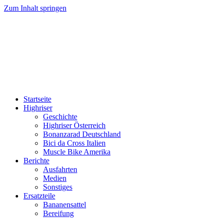
Zum Inhalt springen
HIGHRISER
Highriser / Bonanzarad / Bici da Cross / Muscle Bike
Startseite
Highriser
Geschichte
Highriser Österreich
Bonanzarad Deutschland
Bici da Cross Italien
Muscle Bike Amerika
Berichte
Ausfahrten
Medien
Sonstiges
Ersatzteile
Bananensattel
Bereifung