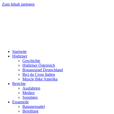
Zum Inhalt springen
HIGHRISER
Highriser / Bonanzarad / Bici da Cross / Muscle Bike
Startseite
Highriser
Geschichte
Highriser Österreich
Bonanzarad Deutschland
Bici da Cross Italien
Muscle Bike Amerika
Berichte
Ausfahrten
Medien
Sonstiges
Ersatzteile
Bananensattel
Bereifung
Schaltkonsole
Über mich
Online-Shop
Suche nach: