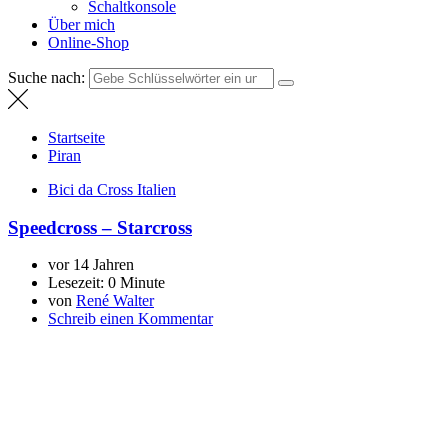
Startseite
Piran
Bici da Cross Italien
Speedcross – Starcross
vor 14 Jahren
Lesezeit:
0 Minute
von
René Walter
Schreib einen Kommentar
Ein Fund aus dem Urlaub in Piran, Slowenien. Bin da direkt neben de
der vielen neumodischen Teilen, egal, trotzdem…
Weiterlesen
Suche
Suche nach: