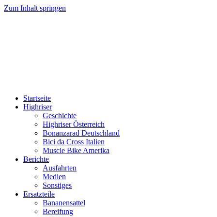
Zum Inhalt springen
HIGHRISER
Highriser / Bonanzarad / Bici da Cross / Muscle Bike
Startseite
Highriser
Geschichte
Highriser Österreich
Bonanzarad Deutschland
Bici da Cross Italien
Muscle Bike Amerika
Berichte
Ausfahrten
Medien
Sonstiges
Ersatzteile
Bananensattel
Bereifung